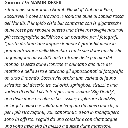
Giorno 7-9: NAMIB DESERT
Situato nel panoramico Namib-Naukluft National Park,
Sossusvlei è dove si trovano le iconiche dune di sabbia rossa
del Namib. Il limpido cielo blu contrasta con le gigantesche
dune rosse per rendere questa una delle meraviglie naturali
più scenografiche dell'Africa e un paradiso per i fotografi.
Questa destinazione impressionante è probabilmente la
prima attrazione della Namibia, con le sue dune uniche che
raggiungono quasi 400 metri, alcune delle più alte del
mondo. Queste dune iconiche si animano alla luce del
mattino e della sera e attirano gli appassionati di fotografia
da tutto il mondo. Sossusvlei ospita una varietà di fauna
selvatica del deserto tra cui orici, springbok, struzzi e una
varietà di rettili. I visitatori possono scalare 'Big Daddy',
una delle dune più alte di Sossusvlei; esplorare Deadvlei,
un'argilla bianca e salata punteggiata da alberi antichi; o
per i più stravaganti, voli panoramici e voli in mongolfiera
sono in offerta, seguiti da una colazione con champagne
una volta nella vita in mezzo a queste dune maestose.