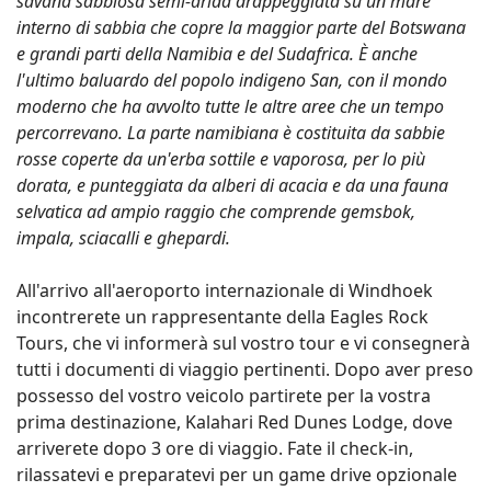
savana sabbiosa semi-arida drappeggiata su un mare
interno di sabbia che copre la maggior parte del Botswana
e grandi parti della Namibia e del Sudafrica. È anche
l'ultimo baluardo del popolo indigeno San, con il mondo
moderno che ha avvolto tutte le altre aree che un tempo
percorrevano. La parte namibiana è costituita da sabbie
rosse coperte da un'erba sottile e vaporosa, per lo più
dorata, e punteggiata da alberi di acacia e da una fauna
selvatica ad ampio raggio che comprende gemsbok,
impala, sciacalli e ghepardi.
All'arrivo all'aeroporto internazionale di Windhoek
incontrerete un rappresentante della Eagles Rock
Tours, che vi informerà sul vostro tour e vi consegnerà
tutti i documenti di viaggio pertinenti. Dopo aver preso
possesso del vostro veicolo partirete per la vostra
prima destinazione, Kalahari Red Dunes Lodge, dove
arriverete dopo 3 ore di viaggio. Fate il check-in,
rilassatevi e preparatevi per un game drive opzionale