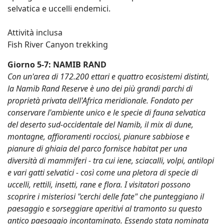
selvatica e uccelli endemici.
Attività inclusa
Fish River Canyon trekking
Giorno 5-7: NAMIB RAND
Con un'area di 172.200 ettari e quattro ecosistemi distinti,
la Namib Rand Reserve è uno dei più grandi parchi di
proprietà privata dell'Africa meridionale. Fondato per
conservare l'ambiente unico e le specie di fauna selvatica
del deserto sud-occidentale del Namib, il mix di dune,
montagne, affioramenti rocciosi, pianure sabbiose e
pianure di ghiaia del parco fornisce habitat per una
diversità di mammiferi - tra cui iene, sciacalli, volpi, antilopi
e vari gatti selvatici - così come una pletora di specie di
uccelli, rettili, insetti, rane e flora. I visitatori possono
scoprire i misteriosi "cerchi delle fate" che punteggiano il
paesaggio e sorseggiare aperitivi al tramonto su questo
antico paesaggio incontaminato. Essendo stata nominata