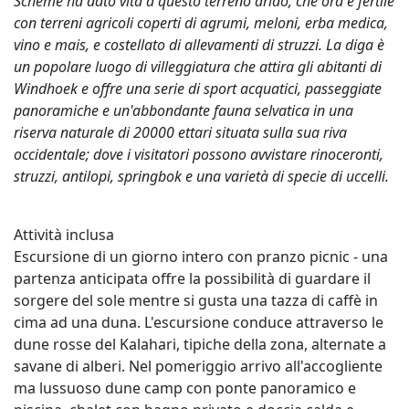
Scheme ha dato vita a questo terreno arido, che ora è fertile
con terreni agricoli coperti di agrumi, meloni, erba medica,
vino e mais, e costellato di allevamenti di struzzi. La diga è
un popolare luogo di villeggiatura che attira gli abitanti di
Windhoek e offre una serie di sport acquatici, passeggiate
panoramiche e un'abbondante fauna selvatica in una
riserva naturale di 20000 ettari situata sulla sua riva
occidentale; dove i visitatori possono avvistare rinoceronti,
struzzi, antilopi, springbok e una varietà di specie di uccelli.
Attività inclusa
Escursione di un giorno intero con pranzo picnic - una
partenza anticipata offre la possibilità di guardare il
sorgere del sole mentre si gusta una tazza di caffè in
cima ad una duna. L'escursione conduce attraverso le
dune rosse del Kalahari, tipiche della zona, alternate a
savane di alberi. Nel pomeriggio arrivo all'accogliente
ma lussuoso dune camp con ponte panoramico e