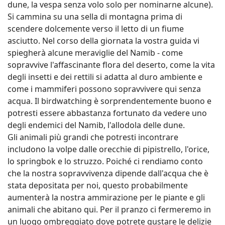
dune, la vespa senza volo solo per nominarne alcune).
Si cammina su una sella di montagna prima di
scendere dolcemente verso il letto di un fiume
asciutto. Nel corso della giornata la vostra guida vi
spiegherà alcune meraviglie del Namib - come
sopravvive l'affascinante flora del deserto, come la vita
degli insetti e dei rettili si adatta al duro ambiente e
come i mammiferi possono sopravvivere qui senza
acqua. Il birdwatching è sorprendentemente buono e
potresti essere abbastanza fortunato da vedere uno
degli endemici del Namib, l'allodola delle dune.
Gli animali più grandi che potresti incontrare
includono la volpe dalle orecchie di pipistrello, l'orice,
lo springbok e lo struzzo. Poiché ci rendiamo conto
che la nostra sopravvivenza dipende dall'acqua che è
stata depositata per noi, questo probabilmente
aumenterà la nostra ammirazione per le piante e gli
animali che abitano qui. Per il pranzo ci fermeremo in
un luogo ombreggiato dove potrete gustare le delizie