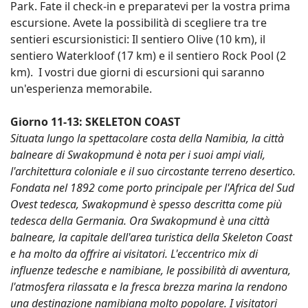
Park. Fate il check-in e preparatevi per la vostra prima
escursione. Avete la possibilità di scegliere tra tre
sentieri escursionistici: Il sentiero Olive (10 km), il
sentiero Waterkloof (17 km) e il sentiero Rock Pool (2
km). I vostri due giorni di escursioni qui saranno
un'esperienza memorabile.
Giorno 11-13: SKELETON COAST
Situata lungo la spettacolare costa della Namibia, la città
balneare di Swakopmund è nota per i suoi ampi viali,
l'architettura coloniale e il suo circostante terreno desertico.
Fondata nel 1892 come porto principale per l'Africa del Sud
Ovest tedesca, Swakopmund è spesso descritta come più
tedesca della Germania. Ora Swakopmund è una città
balneare, la capitale dell'area turistica della Skeleton Coast
e ha molto da offrire ai visitatori. L'eccentrico mix di
influenze tedesche e namibiane, le possibilità di avventura,
l'atmosfera rilassata e la fresca brezza marina la rendono
una destinazione namibiana molto popolare. I visitatori