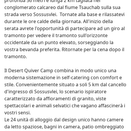
profonda 36 metri e lunga 2 km tagliata nel
conglomerato calcareo dal fiume Tsauchab sulla sua
strada verso Sossusvlei. Tornate alla base e rilassatevi
durante le ore calde della giornata. All'inizio della
serata avrete l'opportunità di partecipare ad un giro al
tramonto per vedere il tramonto sull'orizzonte
occidentale da un punto elevato, sorseggiando la
vostra bevanda preferita. Ritornate per la cena dopo il
tramonto.
Il Desert Quiver Camp combina in modo unico una
moderna sistemazione in self-catering con comfort e
stile. Convenientemente situato a soli 5 km dal cancello
d'ingresso di Sossusvlei, lo scenario ispiratore
caratterizzato da affioramenti di granito, viste
spettacolari e animali selvatici che vagano affascinerà i
vostri sensi.
Le 24 unità di alloggio dal design unico hanno camere
da letto spaziose, bagni in camera, patio ombreggiato