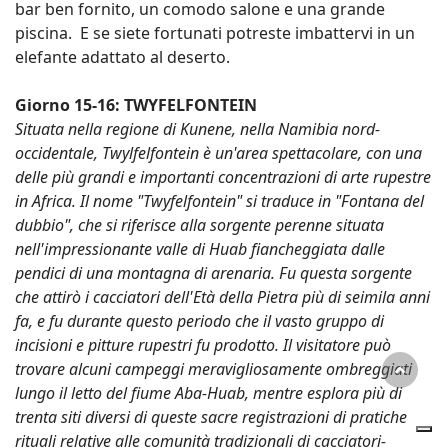
bar ben fornito, un comodo salone e una grande
piscina. E se siete fortunati potreste imbattervi in un
elefante adattato al deserto.
Giorno 15-16: TWYFELFONTEIN
Situata nella regione di Kunene, nella Namibia nord-
occidentale, Twylfelfontein è un'area spettacolare, con una
delle più grandi e importanti concentrazioni di arte rupestre
in Africa. Il nome "Twyfelfontein" si traduce in "Fontana del
dubbio", che si riferisce alla sorgente perenne situata
nell'impressionante valle di Huab fiancheggiata dalle
pendici di una montagna di arenaria. Fu questa sorgente
che attirò i cacciatori dell'Età della Pietra più di seimila anni
fa, e fu durante questo periodo che il vasto gruppo di
incisioni e pitture rupestri fu prodotto. Il visitatore può
trovare alcuni campeggi meravigliosamente ombreggiati
lungo il letto del fiume Aba-Huab, mentre esplora più di
trenta siti diversi di queste sacre registrazioni di pratiche
rituali relative alle comunità tradizionali di cacciatori-