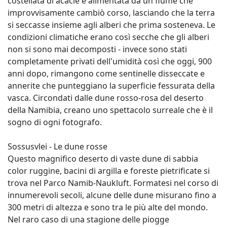
costellata di acacie e alimentata da un fiume che
improvvisamente cambiò corso, lasciando che la terra
si seccasse insieme agli alberi che prima sosteneva. Le
condizioni climatiche erano così secche che gli alberi
non si sono mai decomposti - invece sono stati
completamente privati dell'umidità così che oggi, 900
anni dopo, rimangono come sentinelle disseccate e
annerite che punteggiano la superficie fessurata della
vasca. Circondati dalle dune rosso-rosa del deserto
della Namibia, creano uno spettacolo surreale che è il
sogno di ogni fotografo.
Sossusvlei - Le dune rosse
Questo magnifico deserto di vaste dune di sabbia
color ruggine, bacini di argilla e foreste pietrificate si
trova nel Parco Namib-Naukluft. Formatesi nel corso di
innumerevoli secoli, alcune delle dune misurano fino a
300 metri di altezza e sono tra le più alte del mondo.
Nel raro caso di una stagione delle piogge