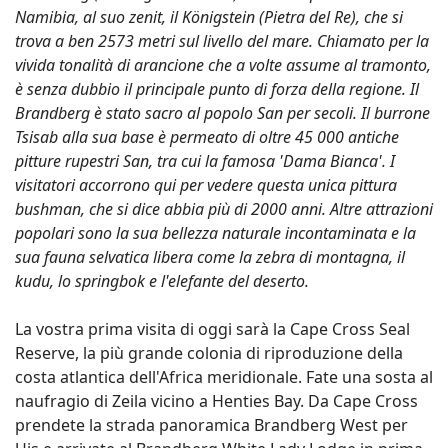
Namibia, al suo zenit, il Königstein (Pietra del Re), che si
trova a ben 2573 metri sul livello del mare. Chiamato per la
vivida tonalità di arancione che a volte assume al tramonto,
è senza dubbio il principale punto di forza della regione. Il
Brandberg è stato sacro al popolo San per secoli. Il burrone
Tsisab alla sua base è permeato di oltre 45 000 antiche
pitture rupestri San, tra cui la famosa 'Dama Bianca'. I
visitatori accorrono qui per vedere questa unica pittura
bushman, che si dice abbia più di 2000 anni. Altre attrazioni
popolari sono la sua bellezza naturale incontaminata e la
sua fauna selvatica libera come la zebra di montagna, il
kudu, lo springbok e l'elefante del deserto.
La vostra prima visita di oggi sarà la Cape Cross Seal
Reserve, la più grande colonia di riproduzione della
costa atlantica dell'Africa meridionale. Fate una sosta al
naufragio di Zeila vicino a Henties Bay. Da Cape Cross
prendete la strada panoramica Brandberg West per