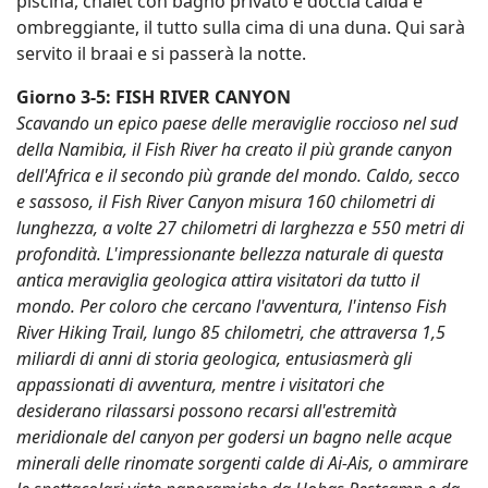
piscina, chalet con bagno privato e doccia calda e
ombreggiante, il tutto sulla cima di una duna. Qui sarà
servito il braai e si passerà la notte.
Giorno 3-5: FISH RIVER CANYON
Scavando un epico paese delle meraviglie roccioso nel sud
della Namibia, il Fish River ha creato il più grande canyon
dell'Africa e il secondo più grande del mondo. Caldo, secco
e sassoso, il Fish River Canyon misura 160 chilometri di
lunghezza, a volte 27 chilometri di larghezza e 550 metri di
profondità. L'impressionante bellezza naturale di questa
antica meraviglia geologica attira visitatori da tutto il
mondo. Per coloro che cercano l'avventura, l'intenso Fish
River Hiking Trail, lungo 85 chilometri, che attraversa 1,5
miliardi di anni di storia geologica, entusiasmerà gli
appassionati di avventura, mentre i visitatori che
desiderano rilassarsi possono recarsi all'estremità
meridionale del canyon per godersi un bagno nelle acque
minerali delle rinomate sorgenti calde di Ai-Ais, o ammirare