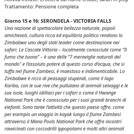
Trattamento: Pensione completa
Giorno 15 e 16: SERONDELA - VICTORIA FALLS
Una nazione di spettacolare bellezza naturale, popoli
amichevoli, cultura ricca ed equilibrio politico rendono lo
Zimbabwe uno degli stati leader come destinazione nei
safari. Le Cascate Vittoria – localmente conosciute come “Il
fumo che tuona” – è una delle “7 meraviglie naturali del
mondo" e l’assoluto potere di questo corso d’acqua, che si
tuffa nel fiume Zambesi, è maestoso e indimenticabile. Lo
Zimbabwe è ricco di peasaggi stupendi, come il lago
Kariba, con le sue rive che pullulano di animali selvaggi e le
sue isole, luoghi idilliaci per i safari o come il Hwange
National Park che è conosciuto per i suoi grandi branchi di
elefanti. Sono tante l’attività che questo paese offre, come
per esempio un viaggio in kayak lungo il fiume Zambesi
attraverso il Mana Pools National Park che offre incontri
ravvicinati con coccodrilli ippopotami e molti altri animali