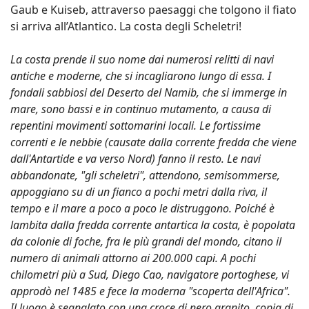
Gaub e Kuiseb, attraverso paesaggi che tolgono il fiato
si arriva all’Atlantico. La costa degli Scheletri!
La costa prende il suo nome dai numerosi relitti di navi
antiche e moderne, che si incagliarono lungo di essa. I
fondali sabbiosi del Deserto del Namib, che si immerge in
mare, sono bassi e in continuo mutamento, a causa di
repentini movimenti sottomarini locali. Le fortissime
correnti e le nebbie (causate dalla corrente fredda che viene
dall'Antartide e va verso Nord) fanno il resto. Le navi
abbandonate, "gli scheletri", attendono, semisommerse,
appoggiano su di un fianco a pochi metri dalla riva, il
tempo e il mare a poco a poco le distruggono. Poiché è
lambita dalla fredda corrente antartica la costa, è popolata
da colonie di foche, fra le più grandi del mondo, citano il
numero di animali attorno ai 200.000 capi. A pochi
chilometri più a Sud, Diego Cao, navigatore portoghese, vi
approdò nel 1485 e fece la moderna "scoperta dell'Africa".
Il luogo è segnalato con una croce di nero granito, copia di