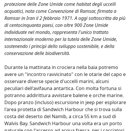
protezione delle Zone Umide come habitat degli uccelli
acquatici, nota come Convenzione di Ramsar, firmata a
Ramsar in Iran il 2 febbraio 1971. A oggi sottoscritta da più
di centocinquanta paesi, con oltre 900 Zone Umide
individuate nel mondo, rappresenta l'unico trattato
internazionale moderno per la tutela delle Zone Umide,
sostenendo i principi dello sviluppo sostenibile, e della
conservazione delle biodiversità.
Durante la mattinata in crociera nella baia potremo
avere un "incontro ravvicinato" con le otarie del capo e
osservare diverse specie d'uccelli marini, alcuni
peculiari dell'avifauna antartica. Con molta fortuna si
potranno addirittura avvistare balene e orche marine.
Dopo pranzo (incluso) escursione in jeep per esplorare
l'area protetta di Sandwich Harbour che si trova sulla
costa del deserto del Namib, a circa 55 km a sud di
Walvis Bay. Sandwich Harbour una volta era un porto
naturale con l'accesso ad acqua fresca, per i cacciatori