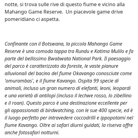
notte, si trova sulle rive di questo fiume e vicino alla
Mahango Game Reserve. Un piacevole game drive
pomeridiano ci aspetta.
Confinante con il Botswana, la piccola Mahango Game
Reserve è una comoda tappa tra Rundu e Katima Mulilo e fa
parte del bellissimo Bwabwata National Park. Il paesaggio
del parco è caratterizzato da foreste, le vaste pianure
alluvionali del bacino del fiume Okavango conosciute come
'omurambas', e il fiume Kavango. Ospita 99 specie di
animali, incluso un gran numero di elefanti, leoni, leopardi
e una varietà di antilopi (incluso il lechwe rosso, lo zibellino
e il roan). Questo parco è una destinazione eccellente per
gli appassionati di birdwatching, con le sue 400 specie, ed è
il luogo perfetto per intravedere coccodrilli e ippopotami nel
fiume Kavango. Oltre ai safari diurni guidati, la riserva offre
anche fotosafari notturni.