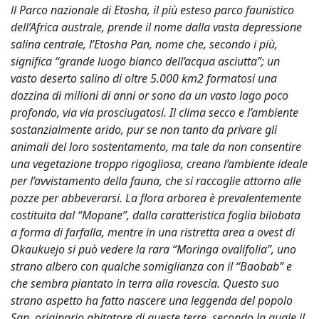
ll Parco nazionale di Etosha, il più esteso parco faunistico
dell’Africa australe, prende il nome dalla vasta depressione
salina centrale, l’Etosha Pan, nome che, secondo i più,
significa “grande luogo bianco dell’acqua asciutta”; un
vasto deserto salino di oltre 5.000 km2 formatosi una
dozzina di milioni di anni or sono da un vasto lago poco
profondo, via via prosciugatosi. Il clima secco e l’ambiente
sostanzialmente arido, pur se non tanto da privare gli
animali del loro sostentamento, ma tale da non consentire
una vegetazione troppo rigogliosa, creano l’ambiente ideale
per l’avvistamento della fauna, che si raccoglie attorno alle
pozze per abbeverarsi. La flora arborea è prevalentemente
costituita dal “Mopane”, dalla caratteristica foglia bilobata
a forma di farfalla, mentre in una ristretta area a ovest di
Okaukuejo si può vedere la rara “Moringa ovalifolia”, uno
strano albero con qualche somiglianza con il “Baobab” e
che sembra piantato in terra alla rovescia. Questo suo
strano aspetto ha fatto nascere una leggenda del popolo
San, originario abitatore di queste terre, secondo la quale il